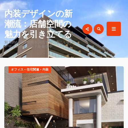
for:
内装デザインの新
潮流：店舗空間の
魅力を引き立てる
魅力的な店舗空間を演出する、新しい内装
デザインのトレンドを発信中
オフィス
•
住宅関連
•
内装