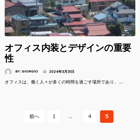
オフィス内装とデザインの重要
性
BY:
GIORGIO
2024年3月31日
オフィスは、働く人々が多くの時間を過ごす場所であり、 …
投
稿
前へ
1
…
4
5
ナ
ビ