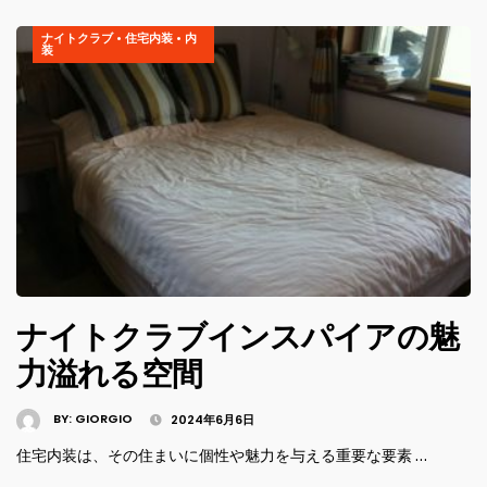
ナイトクラブ
•
住宅内装
•
内
装
ナイトクラブインスパイアの魅
力溢れる空間
BY:
GIORGIO
2024年6月6日
住宅内装は、その住まいに個性や魅力を与える重要な要素 …