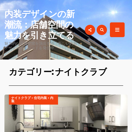
for:
内装デザインの新
潮流：店舗空間の
魅力を引き立てる
魅力的な店舗空間を演出する、新しい内装
デザインのトレンドを発信中
カテゴリー: ナイトクラブ
ナイトクラブ
•
住宅内装
•
内
装