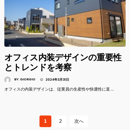
オフィス内装デザインの重要性
とトレンドを考察
BY:
GIORGIO
2024年3月31日
オフィスの内装デザインは、従業員の生産性や快適性に直 …
投
稿
1
2
次へ