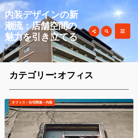
for:
内装デザインの新
潮流：店舗空間の
魅力を引き立てる
魅力的な店舗空間を演出する、新しい内装
デザインのトレンドを発信中
カテゴリー: オフィス
オフィス
•
住宅関連
•
内装