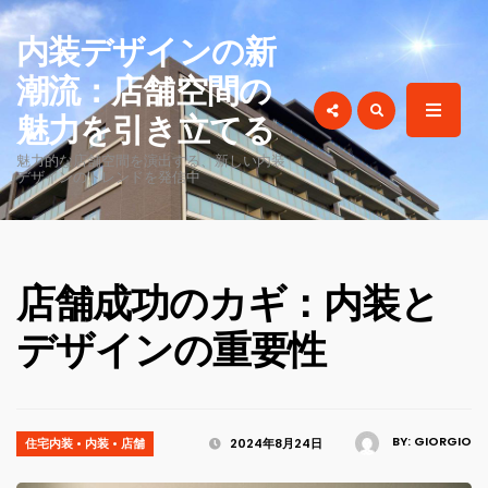
for:
内装デザインの新
潮流：店舗空間の
魅力を引き立てる
魅力的な店舗空間を演出する、新しい内装
デザインのトレンドを発信中
店舗成功のカギ：内装と
デザインの重要性
BY:
GIORGIO
住宅内装
•
内装
•
店舗
2024年8月24日