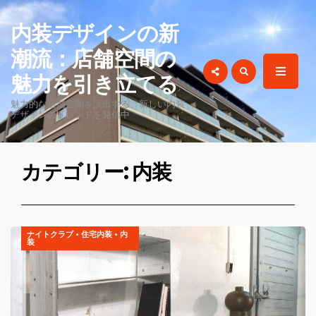
for:
内装デザインの新
潮流：店舗空間の
魅力を引き立てる
魅力的な店舗空間を演出する、新しい内装
デザインのトレンドを発信中
カテゴリー: 内装
ナイトクラブ
•
住宅内装
•
内
装